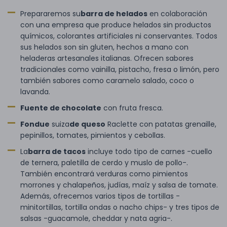
Prepararemos su
barra de helados
en colaboración
con una empresa que produce helados sin productos
químicos, colorantes artificiales ni conservantes. Todos
sus helados son sin gluten, hechos a mano con
heladeras artesanales italianas. Ofrecen sabores
tradicionales como vainilla, pistacho, fresa o limón, pero
también sabores como caramelo salado, coco o
lavanda.
Fuente de chocolate
con fruta fresca.
Fondue
suiza
de queso
Raclette con patatas grenaille,
pepinillos, tomates, pimientos y cebollas.
La
barra de tacos
incluye todo tipo de carnes -cuello
de ternera, paletilla de cerdo y muslo de pollo-.
También encontrará verduras como pimientos
morrones y chalapeños, judías, maíz y salsa de tomate.
Además, ofrecemos varios tipos de tortillas -
minitortillas, tortilla ondas o nacho chips- y tres tipos de
salsas -guacamole, cheddar y nata agria-.