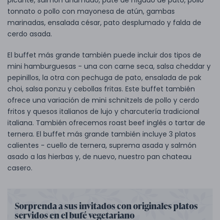
picante, salmón ahumado, paté de hígado de pato, pollo
tonnato o pollo con mayonesa de atún, gambas
marinadas, ensalada césar, pato desplumado y falda de
cerdo asada.
El buffet más grande también puede incluir dos tipos de
mini hamburguesas - una con carne seca, salsa cheddar y
pepinillos, la otra con pechuga de pato, ensalada de pak
choi, salsa ponzu y cebollas fritas. Este buffet también
ofrece una variación de mini schnitzels de pollo y cerdo
fritos y quesos italianos de lujo y charcutería tradicional
italiana. También ofrecemos roast beef inglés o tartar de
ternera. El buffet más grande también incluye 3 platos
calientes - cuello de ternera, suprema asada y salmón
asado a las hierbas y, de nuevo, nuestro pan chateau
casero.
Sorprenda a sus invitados con originales platos
servidos en el bufé vegetariano