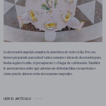
Consejos para la boda
07. 01. 2026
La decoración nupcial completa la atmósfera de todo el día. Por eso,
Consejos, ideas e inspiración para la
hemos preparado para usted varios consejos e ideas de decoración para
decoración de bodas
bodas según el estilo, el presupuesto y el lugar de celebración. También
le asesoraremos sobre qué adornos no deberían faltar en una boda o
cómo puede ahorrar en las decoraciones nupciales.
LEER EL ARTÍCULO