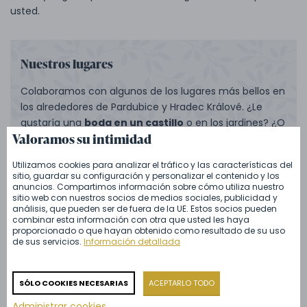
usted.
Nuestros lugares
Colaboramos con algunos de los lugares más bellos en
los alrededores de Pardubice y Hradec Králové. ¿Le
gustaría una
boda en un castillo
o en los jardines? ¿O
Valoramos su intimidad
tal vez una
celebración familiar
en una casa forestal
aislada? No hay problema. Además de los espacios de
Utilizamos cookies para analizar el tráfico y las características del
los castillos de Karlova Koruna y Kačina, o la House of
sitio, guardar su configuración y personalizar el contenido y los
Loevenstein recientemente renovada con el encanto
anuncios. Compartimos información sobre cómo utiliza nuestro
sitio web con nuestros socios de medios sociales, publicidad y
de la Primera República, estaremos encantados de
análisis, que pueden ser de fuera de la UE. Estos socios pueden
ofrecerle salas de conferencias y varios
lugares para
combinar esta información con otra que usted les haya
proporcionado o que hayan obtenido como resultado de su uso
bodas al aire libre
.
de sus servicios.
Información detallada
ZOBRAZIT VÍCE
SÓLO COOKIES NECESARIAS
ACEPTARLO TODO
Administrar cookies