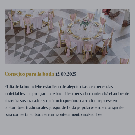
Consejos para la boda
12. 09. 2025
Programa de boda - consejos para
El día de la boda debe estar lleno de alegría, risas y experiencias
divertirse en la boda
inolvidables. Un programa de boda bien pensado mantendrá el ambiente,
atraerá a sus invitados y dará un toque único a su día. Inspírese en
costumbres tradicionales, juegos de boda populares e ideas originales
para convertir su boda en un acontecimiento inolvidable.