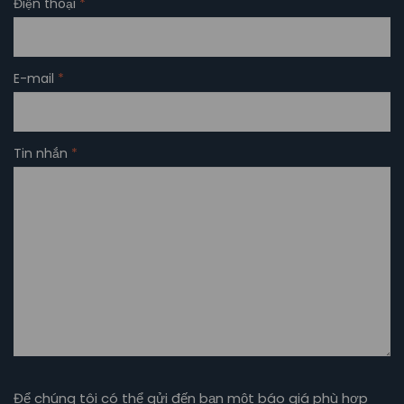
Điện thoại
*
E-mail
*
Tin nhắn
*
Để chúng tôi có thể gửi đến bạn một báo giá phù hợp