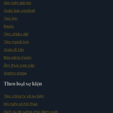
Giờ nghỉ giải lao
Quầy bar cocktail
Tiệc lớn
Rauty
Tiệc chiêu đãi
Tiệc ngoài trời
Quầy lễ tân
Bữa sáng muộn
Ẩm thực cao cấp
Gastro stage
Theo loại sự kiện
Tiệc công ty và sự kiện
Hội nghị và hội thảo
Dịch vụ ăn uống cho đám cưới