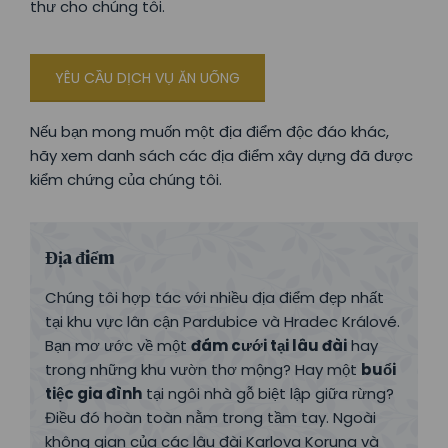
thư cho chúng tôi.
YÊU CẦU DỊCH VỤ ĂN UỐNG
Nếu bạn mong muốn một địa điểm độc đáo khác,
hãy xem danh sách các địa điểm xây dựng đã được
kiểm chứng của chúng tôi.
Địa điểm
Chúng tôi hợp tác với nhiều địa điểm đẹp nhất
tại khu vực lân cận Pardubice và Hradec Králové.
Bạn mơ ước về một
đám cưới tại lâu đài
hay
trong những khu vườn thơ mộng? Hay một
buổi
tiệc gia đình
tại ngôi nhà gỗ biệt lập giữa rừng?
Điều đó hoàn toàn nằm trong tầm tay. Ngoài
không gian của các lâu đài Karlova Koruna và