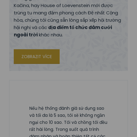
Kačina, hay House of Loevenstein mới được
trùng tu mang đậm phong cách Đệ nhất Cộng
hòa, chúng tôi cũng sẵn lòng sắp xếp hội trường
hội nghị và các
địa điểm tổ chức đám cưới
ngoài trời
khác nhau.
ZOBRAZIT VÍCE
Nếu hệ thống đánh giá sử dụng sao
và tối đa là 5 sao, tôi sẽ không ngần
ngại cho 10 sao. Tôi và chồng tôi đều
rất hài lòng. Trong suốt quá trình
đàm phán và hoàn thiện tất cả các