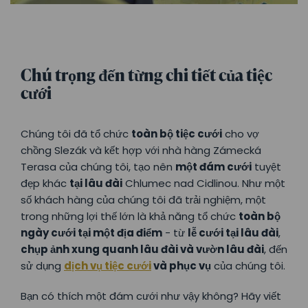
Chú trọng đến từng chi tiết của tiệc
cưới
Chúng tôi đã tổ chức
toàn bộ tiệc cưới
cho vợ
chồng Slezák và kết hợp với nhà hàng Zámecká
Terasa của chúng tôi, tạo nên
một đám cưới
tuyệt
đẹp khác
tại lâu đài
Chlumec nad Cidlinou. Như một
số khách hàng của chúng tôi đã trải nghiệm, một
trong những lợi thế lớn là khả năng tổ chức
toàn bộ
ngày cưới tại một địa điểm
- từ
lễ cưới tại lâu đài
,
chụp ảnh xung quanh lâu đài và vườn lâu đài
, đến
sử dụng
dịch vụ tiệc cưới
và phục vụ
của chúng tôi.
Bạn có thích một đám cưới như vậy không? Hãy viết