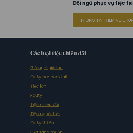
Đội ngũ phục vụ tiệc tại
THÔNG TIN THÊM VỀ CHÚ
Các loại tiệc chiêu đãi
Giờ nghỉ giải lao
Quầy bar cocktail
Tiệc lớn
Rauty
Tiệc chiêu đãi
Tiệc ngoài trời
Quầy lễ tân
Bữa sáng muộn