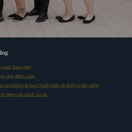
log
ề xuất thực đơn
ẹo cho đám cưới
ất cả những gì bạn muốn biết về dịch vụ ăn uống
ễ kỷ niệm và cách cư xử