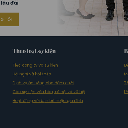
 lâu đài
NG TÔI
Theo loại sự kiện
B
Tiệc công ty và sự kiện
Đ
Hội nghị và hội thảo
M
Dịch vụ ăn uống cho đám cưới
T
Các sự kiện văn hóa, xã hội và vũ hội
L
Hoạt động với bạn bè hoặc gia đình