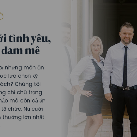
i tình yêu,
m đam mê
 bị những món ăn
ợc lựa chọn kỹ
hách? Chúng tôi
ng chỉ chú trọng
 hảo mà còn cả ấn
 tổ chức. Nụ cười
 thưởng lớn nhất
.