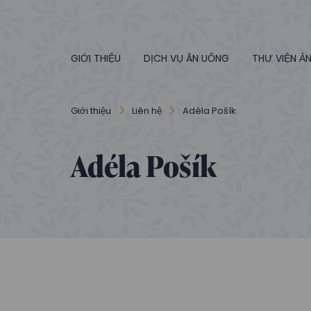
GIỚI THIỆU
DỊCH VỤ ĂN UỐNG
THƯ VIỆN Ả
Giới thiệu
Liên hệ
Adéla Pošík
Adéla Pošík