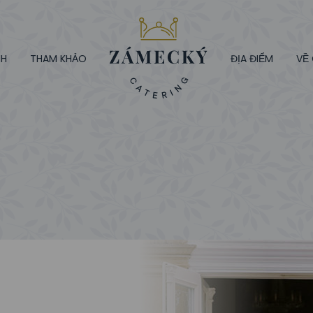
NH
THAM KHẢO
ĐỊA ĐIỂM
VỀ