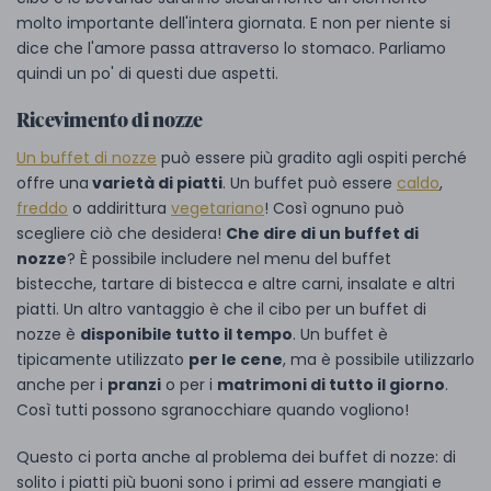
molto importante dell'intera giornata. E non per niente si
dice che l'amore passa attraverso lo stomaco. Parliamo
quindi un po' di questi due aspetti.
Ricevimento di nozze
Un buffet di nozze
può essere più gradito agli ospiti perché
offre una
varietà di piatti
. Un buffet può essere
caldo
,
freddo
o addirittura
vegetariano
! Così ognuno può
scegliere ciò che desidera!
Che dire di un buffet di
nozze
? È possibile includere nel menu del buffet
bistecche, tartare di bistecca e altre carni, insalate e altri
piatti. Un altro vantaggio è che il cibo per un buffet di
nozze è
disponibile tutto il tempo
. Un buffet è
tipicamente utilizzato
per le cene
, ma è possibile utilizzarlo
anche per i
pranzi
o per i
matrimoni di tutto il giorno
.
Così tutti possono sgranocchiare quando vogliono!
Questo ci porta anche al problema dei buffet di nozze: di
solito i piatti più buoni sono i primi ad essere mangiati e