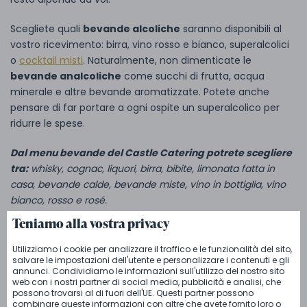
Scegliete quali
bevande alcoliche
saranno disponibili al
vostro ricevimento: birra, vino rosso e bianco, superalcolici
o
cocktail misti
. Naturalmente, non dimenticate le
bevande analcoliche
come succhi di frutta, acqua
minerale e altre bevande aromatizzate. Potete anche
pensare di far portare a ogni ospite un superalcolico per
ridurre le spese.
Dal menu bevande del Castle Catering potrete scegliere
tra:
whisky, cognac, liquori, birra, bibite, limonata fatta in
casa, bevande calde, bevande miste, vino in bottiglia, vino
bianco, rosso e rosé.
Teniamo alla vostra privacy
Ricevimento di nozze e
Utilizziamo i cookie per analizzare il traffico e le funzionalità del sito,
disposizione dei posti a
salvare le impostazioni dell'utente e personalizzare i contenuti e gli
annunci. Condividiamo le informazioni sull'utilizzo del nostro sito
sedere
web con i nostri partner di social media, pubblicità e analisi, che
possono trovarsi al di fuori dell'UE. Questi partner possono
combinare queste informazioni con altre che avete fornito loro o