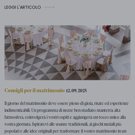
LEGGI L'ARTICOLO
Consigli per il matrimonio
12. 09. 2025
Programma di nozze: suggerimenti
Il giorno del matrimonio deve essere pieno di gioia, risate ed esperienze
per attività di nozze divertenti
indimenticabili. Un programma di nozze ben studiato manterrà alta
l'atmosfera, coinvolgerà i vostri ospiti e aggiungerà un tocco unico alla
vostra giornata. Ispiratevi alle usanze tradizionali, ai giochi nuziali più
popolari e alle idee originali per trasformare il vostro matrimonio in un