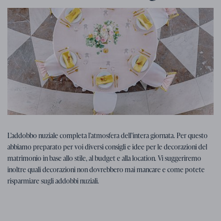
Consigli per il matrimonio
07. 01. 2026
L’addobbo nuziale completa l’atmosfera dell’intera giornata. Per questo
Consigli, idee e ispirazioni per le
abbiamo preparato per voi diversi consigli e idee per le decorazioni del
decorazioni nuziali
matrimonio in base allo stile, al budget e alla location. Vi suggeriremo
inoltre quali decorazioni non dovrebbero mai mancare e come potete
risparmiare sugli addobbi nuziali.