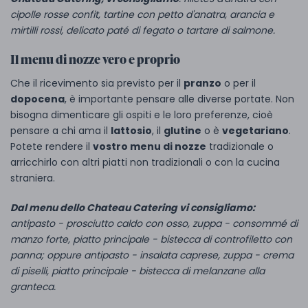
cipolle rosse confit, tartine con petto d'anatra, arancia e
mirtilli rossi, delicato paté di fegato o tartare di salmone.
Il menu di nozze vero e proprio
Che il ricevimento sia previsto per il
pranzo
o per il
dopocena
, è importante pensare alle diverse portate. Non
bisogna dimenticare gli ospiti e le loro preferenze, cioè
pensare a chi ama il
lattosio
, il
glutine
o è
vegetariano
.
Potete rendere il
vostro menu di nozze
tradizionale o
arricchirlo con altri piatti non tradizionali o con la cucina
straniera.
Dal menu dello Chateau Catering vi consigliamo:
antipasto - prosciutto caldo con osso, zuppa - consommé di
manzo forte, piatto principale - bistecca di controfiletto con
panna; oppure antipasto - insalata caprese, zuppa - crema
di piselli, piatto principale - bistecca di melanzane alla
granteca.