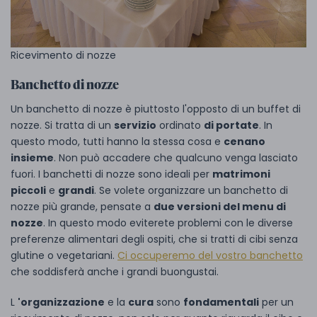
Ricevimento di nozze
Banchetto di nozze
Un banchetto di nozze è piuttosto l'opposto di un buffet di
nozze. Si tratta di un
servizio
ordinato
di portate
. In
questo modo, tutti hanno la stessa cosa e
cenano
insieme
. Non può accadere che qualcuno venga lasciato
fuori. I banchetti di nozze sono ideali per
matrimoni
piccoli
e
grandi
. Se volete organizzare un banchetto di
nozze più grande, pensate a
due versioni del menu di
nozze
. In questo modo eviterete problemi con le diverse
preferenze alimentari degli ospiti, che si tratti di cibi senza
glutine o vegetariani.
Ci occuperemo del vostro banchetto
che soddisferà anche i grandi buongustai.
L
'organizzazione
e la
cura
sono
fondamentali
per un