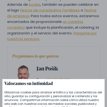
Además de
bodas
, también se pueden celebrar en
el lago
fiestas de cumpleaños familiares
o
fiestas
de empresa
. Para todos estos eventos, estaremos
encantados de proporcionarle
un catering
completo
que incluye la planificación, el catering, la
organización y el servicio del evento.
Pregunte por
nuestros servicios
.
Pregúntanos lo que quieras
Jan Pošík
+420 601 301 601
Valoramos su intimidad
info@zamecky-catering.cz
Utilizamos cookies para analizar el tráfico y las características del
sitio, guardar su configuración y personalizar el contenido y los
anuncios. Compartimos información sobre cómo utiliza nuestro
sitio web con nuestros socios de medios sociales, publicidad y