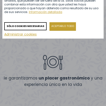
análisis, que pueden ser de fuera de la UE. Estos socios pueden
combinar esta información con otra que usted les haya
proporcionado o que hayan obtenido como resultado de su uso
de sus servicios.
Información detallada
Nuestros servicios de catering
SÓLO COOKIES NECESARIAS
ACEPTARLO TODO
son los mejores porque:
Administrar cookies
le garantizamos
un placer gastronómico
y una
experiencia única en la vida