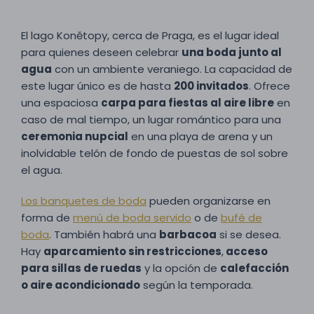
El lago Konětopy, cerca de Praga, es el lugar ideal
para quienes deseen celebrar
una boda junto al
agua
con un ambiente veraniego. La capacidad de
este lugar único es de hasta
200 invitados
. Ofrece
una espaciosa
carpa para fiestas al aire libre
en
caso de mal tiempo, un lugar romántico para una
ceremonia nupcial
en una playa de arena y un
inolvidable telón de fondo de puestas de sol sobre
el agua.
Los banquetes de boda
pueden organizarse en
forma de
menú de boda servido
o de
bufé de
boda
. También habrá una
barbacoa
si se desea.
Hay
aparcamiento sin restricciones
,
acceso
para sillas de ruedas
y la opción de
calefacción
o aire acondicionado
según la temporada.