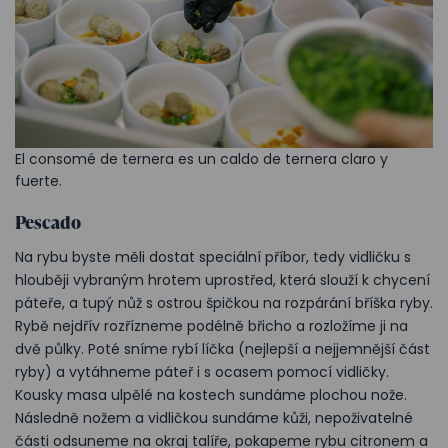
El consomé de ternera es un caldo de ternera claro y
fuerte.
Pescado
Na rybu byste měli dostat speciální příbor, tedy vidličku s
hlouběji vybraným hrotem uprostřed, která slouží k chycení
páteře, a tupý nůž s ostrou špičkou na rozpárání bříška ryby.
Rybě nejdřív rozřízneme podélně břicho a rozložíme ji na
dvě půlky. Poté sníme rybí líčka (nejlepší a nejjemnější část
ryby) a vytáhneme páteř i s ocasem pomocí vidličky.
Kousky masa ulpělé na kostech sundáme plochou nože.
Následně nožem a vidličkou sundáme kůži, nepoživatelné
části odsuneme na okraj talíře, pokapeme rybu citronem a