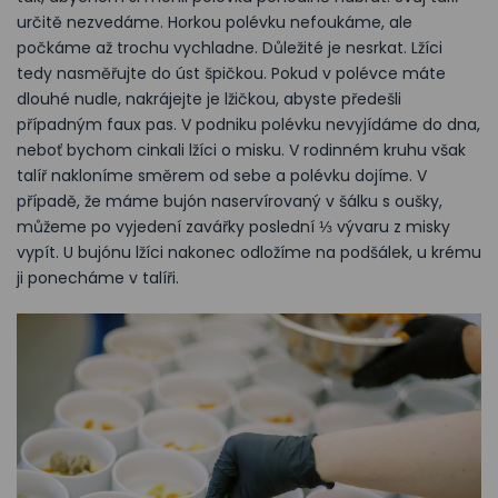
určitě nezvedáme. Horkou polévku nefoukáme, ale
počkáme až trochu vychladne. Důležité je nesrkat. Lžíci
tedy nasměřujte do úst špičkou. Pokud v polévce máte
dlouhé nudle, nakrájejte je lžičkou, abyste předešli
případným faux pas. V podniku polévku nevyjídáme do dna,
neboť bychom cinkali lžíci o misku. V rodinném kruhu však
talíř nakloníme směrem od sebe a polévku dojíme. V
případě, že máme bujón naservírovaný v šálku s oušky,
můžeme po vyjedení zavářky poslední ⅓ vývaru z misky
vypít. U bujónu lžíci nakonec odložíme na podšálek, u krému
ji ponecháme v talíři.