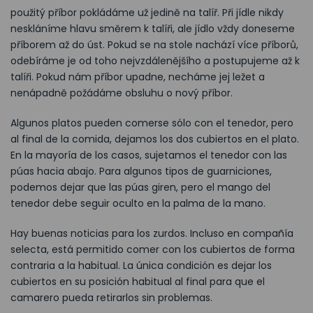
použitý příbor pokládáme už jedině na talíř. Při jídle nikdy
neskláníme hlavu směrem k talíři, ale jídlo vždy doneseme
příborem až do úst. Pokud se na stole nachází více příborů,
odebíráme je od toho nejvzdálenějšího a postupujeme až k
talíři. Pokud nám příbor upadne, necháme jej ležet a
nenápadně požádáme obsluhu o nový příbor.
Algunos platos pueden comerse sólo con el tenedor, pero
al final de la comida, dejamos los dos cubiertos en el plato.
En la mayoría de los casos, sujetamos el tenedor con las
púas hacia abajo. Para algunos tipos de guarniciones,
podemos dejar que las púas giren, pero el mango del
tenedor debe seguir oculto en la palma de la mano.
Hay buenas noticias para los zurdos. Incluso en compañía
selecta, está permitido comer con los cubiertos de forma
contraria a la habitual. La única condición es dejar los
cubiertos en su posición habitual al final para que el
camarero pueda retirarlos sin problemas.