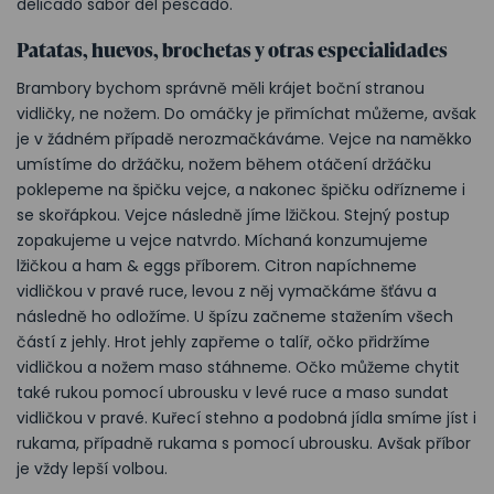
delicado sabor del pescado.
Patatas, huevos, brochetas y otras especialidades
Brambory bychom správně měli krájet boční stranou
vidličky, ne nožem. Do omáčky je přimíchat můžeme, avšak
je v žádném případě nerozmačkáváme. Vejce na naměkko
umístíme do držáčku, nožem během otáčení držáčku
poklepeme na špičku vejce, a nakonec špičku odřízneme i
se skořápkou. Vejce následně jíme lžičkou. Stejný postup
zopakujeme u vejce natvrdo. Míchaná konzumujeme
lžičkou a ham & eggs příborem. Citron napíchneme
vidličkou v pravé ruce, levou z něj vymačkáme šťávu a
následně ho odložíme. U špízu začneme stažením všech
částí z jehly. Hrot jehly zapřeme o talíř, očko přidržíme
vidličkou a nožem maso stáhneme. Očko můžeme chytit
také rukou pomocí ubrousku v levé ruce a maso sundat
vidličkou v pravé. Kuřecí stehno a podobná jídla smíme jíst i
rukama, případně rukama s pomocí ubrousku. Avšak příbor
je vždy lepší volbou.