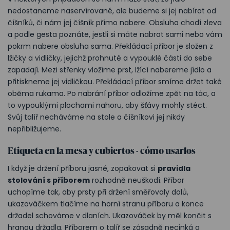
nedostaneme naservírované, ale budeme si jej nabírat od
číšníků, či nám jej číšník přímo nabere. Obsluha chodí zleva
a podle gesta poznáte, jestli si máte nabrat sami nebo vám
pokrm nabere obsluha sama. Překládací příbor je složen z
lžičky a vidličky, jejichž prohnuté a vypouklé části do sebe
zapadají. Mezi střenky vložíme prst, lžící nabereme jídlo a
přitiskneme jej vidličkou. Překládací příbor smíme držet také
oběma rukama. Po nabrání příbor odložíme zpět na tác, a
to vypouklými plochami nahoru, aby šťávy mohly stéct.
Svůj talíř necháváme na stole a číšníkovi jej nikdy
nepřibližujeme.
Etiqueta en la mesa y cubiertos - cómo usarlos
I když je držení příboru jasné, zopakovat si
pravidla
stolování s příborem
rozhodně neuškodí. Příbor
uchopíme tak, aby prsty při držení směřovaly dolů,
ukazováčkem tlačíme na horní stranu příboru a konce
držadel schováme v dlaních. Ukazováček by měl končit s
hranou držadla. Příborem o talíř se zásadně necinká a