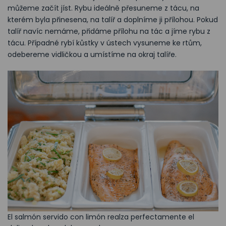
můžeme začít jíst. Rybu ideálně přesuneme z tácu, na
kterém byla přinesena, na talíř a doplníme ji přílohou. Pokud
talíř navíc nemáme, přidáme přílohu na tác a jíme rybu z
tácu. Případné rybí kůstky v ústech vysuneme ke rtům,
odebereme vidličkou a umístíme na okraj talíře.
El salmón servido con limón realza perfectamente el