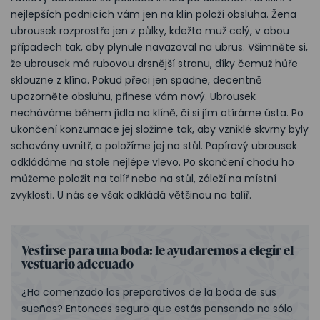
nejlepších podnicích vám jen na klín položí obsluha. Žena
ubrousek rozprostře jen z půlky, kdežto muž celý, v obou
případech tak, aby plynule navazoval na ubrus. Všimněte si,
že ubrousek má rubovou drsnější stranu, díky čemuž hůře
sklouzne z klína. Pokud přeci jen spadne, decentně
upozorněte obsluhu, přinese vám nový. Ubrousek
necháváme během jídla na klíně, či si jím otíráme ústa. Po
ukončení konzumace jej složíme tak, aby vzniklé skvrny byly
schovány uvnitř, a položíme jej na stůl. Papírový ubrousek
odkládáme na stole nejlépe vlevo. Po skončení chodu ho
můžeme položit na talíř nebo na stůl, záleží na místní
zvyklosti. U nás se však odkládá většinou na talíř.
Vestirse para una boda: le ayudaremos a elegir el
vestuario adecuado
¿Ha comenzado los preparativos de la boda de sus
sueños? Entonces seguro que estás pensando no sólo