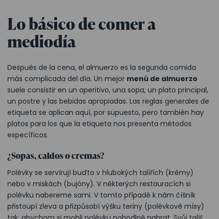
Lo básico de comer a
mediodía
Después de la cena, el almuerzo es la segunda comida
más complicada del día. Un mejor
menú de almuerzo
suele consistir en un aperitivo, una sopa, un plato principal,
un postre y las bebidas apropiadas. Las reglas generales de
etiqueta se aplican aquí, por supuesto, pero también hay
platos para los que la etiqueta nos presenta métodos
específicos.
¿Sopas, caldos o cremas?
Polévky se servírují buďto v hlubokých talířích (krémy)
nebo v miskách (bujóny). V některých restauracích si
polévku nabereme sami. V tomto případě k nám číšník
přistoupí zleva a přizpůsobí výšku teriny (polévkové mísy)
tak, abychom si mohli polévku pohodlně nabrat. Svůj talíř