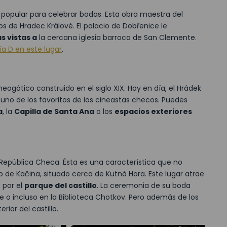
 popular para celebrar bodas. Esta obra maestra del
s de Hradec Králové. El palacio de Dobřenice le
as vistas a
la cercana iglesia barroca de San Clemente.
a D en este lugar
.
ogótico construido en el siglo XIX. Hoy en día, el Hrádek
uno de los favoritos de los cineastas checos. Puedes
a
, la
Capilla de Santa Ana
o los
espacios exteriores
a República Checa. Ésta es una característica que no
lo de Kačina, situado cerca de Kutná Hora. Este lugar atrae
 por el
parque del castillo
. La ceremonia de su boda
ile o incluso en la Biblioteca Chotkov. Pero además de los
rior del castillo.