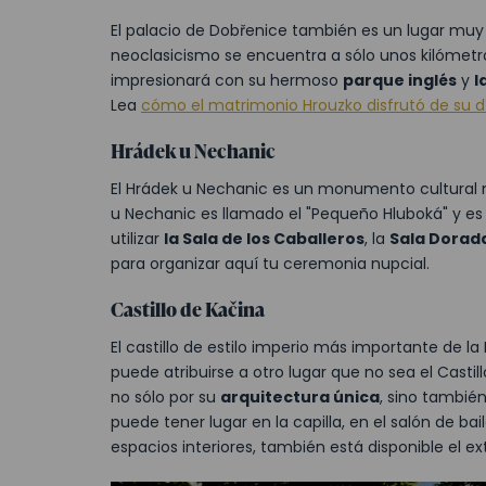
El palacio de Dobřenice también es un lugar muy
neoclasicismo se encuentra a sólo unos kilómetro
impresionará con su hermoso
parque inglés
y
l
Lea
cómo el matrimonio Hrouzko disfrutó de su dí
Hrádek u Nechanic
El Hrádek u Nechanic es un monumento cultural ne
u Nechanic es llamado el "Pequeño Hluboká" y es 
utilizar
la Sala de los Caballeros
, la
Sala Dorad
para organizar aquí tu ceremonia nupcial.
Castillo de Kačina
El castillo de estilo imperio más importante de l
puede atribuirse a otro lugar que no sea el Castil
no sólo por su
arquitectura única
, sino también
puede tener lugar en la capilla, en el salón de ba
espacios interiores, también está disponible el exte