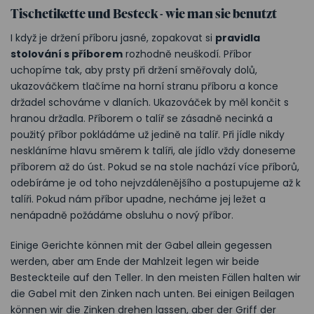
Tischetikette und Besteck - wie man sie benutzt
I když je držení příboru jasné, zopakovat si
pravidla
stolování s příborem
rozhodně neuškodí. Příbor
uchopíme tak, aby prsty při držení směřovaly dolů,
ukazováčkem tlačíme na horní stranu příboru a konce
držadel schováme v dlaních. Ukazováček by měl končit s
hranou držadla. Příborem o talíř se zásadně necinká a
použitý příbor pokládáme už jedině na talíř. Při jídle nikdy
neskláníme hlavu směrem k talíři, ale jídlo vždy doneseme
příborem až do úst. Pokud se na stole nachází více příborů,
odebíráme je od toho nejvzdálenějšího a postupujeme až k
talíři. Pokud nám příbor upadne, necháme jej ležet a
nenápadně požádáme obsluhu o nový příbor.
Einige Gerichte können mit der Gabel allein gegessen
werden, aber am Ende der Mahlzeit legen wir beide
Besteckteile auf den Teller. In den meisten Fällen halten wir
die Gabel mit den Zinken nach unten. Bei einigen Beilagen
können wir die Zinken drehen lassen, aber der Griff der