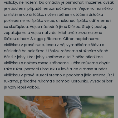
vidličky, ne nožem. Do omáčky je přimíchat můžeme, avšak
je v žádném případě nerozmačkáváme. Vejce na naměkko
umístíme do držáčku, nožem během otáčení držáčku
poklepeme na špičku vejce, a nakonec špičku odřízneme i
se skořápkou. Vejce následně jíme lžičkou. Stejný postup
zopakujeme u vejce natvrdo. Míchaná konzumujeme
lžičkou a ham & eggs příborem. Citron napíchneme
vidličkou v pravé ruce, levou z něj vymačkáme šťávu a
následně ho odložíme. U špízu začneme stažením všech
částí z jehly. Hrot jehly zapřeme o talíř, očko přidržíme
vidličkou a nožem maso stáhneme. Očko můžeme chytit
také rukou pomocí ubrousku v levé ruce a maso sundat
vidličkou v pravé. Kuřecí stehno a podobná jídla smíme jíst i
rukama, případně rukama s pomocí ubrousku. Avšak příbor
je vždy lepší volbou.