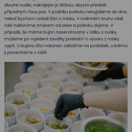
dlouhé nudle, nakrájejte je lžičkou, abyste předešli
případným faux pas. V podniku polévku nevyjídáme do dna,
neboť bychom cinkali lžíci o misku. V rodinném kruhu však
talíř nakloníme směrem od sebe a polévku dojíme. V
případě, že máme bujón naservírovaný v šálku s oušky,
můžeme po vyjedení zavářky poslední ⅓ vývaru z misky
vypít. U bujónu lžíci nakonec odložíme na podšálek, u krému
ji ponecháme v talíři.