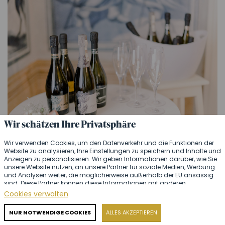
Wir schätzen Ihre Privatsphäre
Champagner wird traditionell in schlanken Flötengläsern
Wir verwenden Cookies, um den Datenverkehr und die Funktionen der
serviert.
Website zu analysieren, Ihre Einstellungen zu speichern und Inhalte und
Anzeigen zu personalisieren. Wir geben Informationen darüber, wie Sie
unsere Website nutzen, an unsere Partner für soziale Medien, Werbung
Erfrischungen während des Empfangs
und Analysen weiter, die möglicherweise außerhalb der EU ansässig
sind. Diese Partner können diese Informationen mit anderen
Zum Empfang gehören auch kleine Erfrischungen, die im
Informationen kombinieren, die Sie ihnen zur Verfügung gestellt haben
Cookies verwalten
oder die sie als Ergebnis Ihrer Nutzung ihrer Dienste erhalten haben.
Stehen gegessen werden, idealerweise am Rande des
Ausführliche Informationen
Raums. Sie sollten eine kleine Menge an Speisen auf dem
NUR NOTWENDIGE COOKIES
ALLES AKZEPTIEREN
Teller haben, bei denen keine Gefahr eines