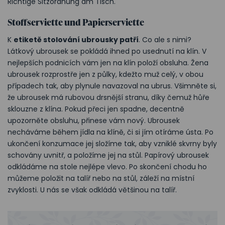
Richtige Sitzordnung am Tisch.
Stoffserviette und Papierserviette
K
etiketě stolování ubrousky patří
. Co ale s nimi?
Látkový ubrousek se pokládá ihned po usednutí na klín. V
nejlepších podnicích vám jen na klín položí obsluha. Žena
ubrousek rozprostře jen z půlky, kdežto muž celý, v obou
případech tak, aby plynule navazoval na ubrus. Všimněte si,
že ubrousek má rubovou drsnější stranu, díky čemuž hůře
sklouzne z klína. Pokud přeci jen spadne, decentně
upozorněte obsluhu, přinese vám nový. Ubrousek
necháváme během jídla na klíně, či si jím otíráme ústa. Po
ukončení konzumace jej složíme tak, aby vzniklé skvrny byly
schovány uvnitř, a položíme jej na stůl. Papírový ubrousek
odkládáme na stole nejlépe vlevo. Po skončení chodu ho
můžeme položit na talíř nebo na stůl, záleží na místní
zvyklosti. U nás se však odkládá většinou na talíř.