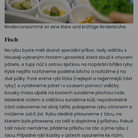
Rinderconsommé ist eine klare und kräftige Rinderbrühe.
Fisch
Na rybu byste měli dostat speciální příbor, tedy vidličku s
hlouběji vybraným hrotem uprostřed, která slouží k chycení
páteře, a tupý nůž s ostrou špičkou na rozpárání bříška ryby.
Rybě nejdřív rozřízneme podélně břicho a rozložíme ji na
dvě půlky. Poté sníme rybí líčka (nejlepší a nejjemnější část
ryby) a vytáhneme páteř i s ocasem pomocí vidličky.
Kousky masa ulpělé na kostech sundáme plochou nože.
Následně nožem a vidličkou sundáme kůži, nepoživatelné
části odsuneme na okraj talíře, pokapeme rybu citronem a
můžeme začít jíst. Rybu ideálně přesuneme z tácu, na
kterém byla přinesena, na talíř a doplníme ji přílohou. Pokud
talíř navíc nemáme, přidáme přílohu na tác a jíme rybu z
tácu. Případné rybí kůstky v ústech vysuneme ke rtům,