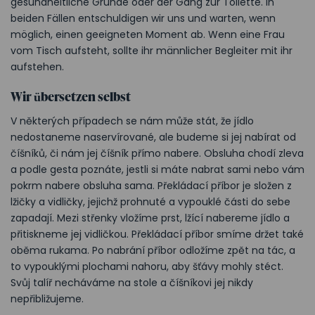
gesundheitliche Gründe oder der Gang zur Toilette. In
beiden Fällen entschuldigen wir uns und warten, wenn
möglich, einen geeigneten Moment ab. Wenn eine Frau
vom Tisch aufsteht, sollte ihr männlicher Begleiter mit ihr
aufstehen.
Wir übersetzen selbst
V některých případech se nám může stát, že jídlo
nedostaneme naservírované, ale budeme si jej nabírat od
číšníků, či nám jej číšník přímo nabere. Obsluha chodí zleva
a podle gesta poznáte, jestli si máte nabrat sami nebo vám
pokrm nabere obsluha sama. Překládací příbor je složen z
lžičky a vidličky, jejichž prohnuté a vypouklé části do sebe
zapadají. Mezi střenky vložíme prst, lžící nabereme jídlo a
přitiskneme jej vidličkou. Překládací příbor smíme držet také
oběma rukama. Po nabrání příbor odložíme zpět na tác, a
to vypouklými plochami nahoru, aby šťávy mohly stéct.
Svůj talíř necháváme na stole a číšníkovi jej nikdy
nepřibližujeme.