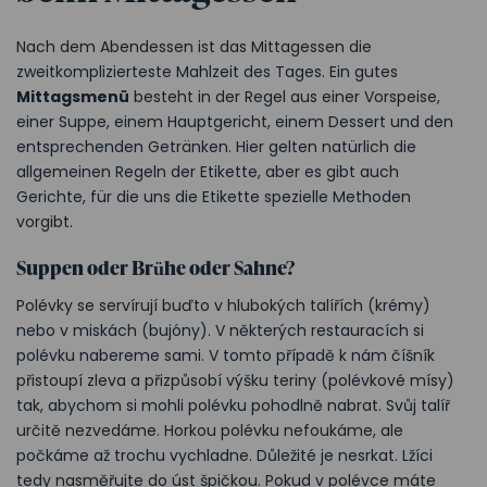
Nach dem Abendessen ist das Mittagessen die
zweitkomplizierteste Mahlzeit des Tages. Ein gutes
Mittagsmenü
besteht in der Regel aus einer Vorspeise,
einer Suppe, einem Hauptgericht, einem Dessert und den
entsprechenden Getränken. Hier gelten natürlich die
allgemeinen Regeln der Etikette, aber es gibt auch
Gerichte, für die uns die Etikette spezielle Methoden
vorgibt.
Suppen oder Brühe oder Sahne?
Polévky se servírují buďto v hlubokých talířích (krémy)
nebo v miskách (bujóny). V některých restauracích si
polévku nabereme sami. V tomto případě k nám číšník
přistoupí zleva a přizpůsobí výšku teriny (polévkové mísy)
tak, abychom si mohli polévku pohodlně nabrat. Svůj talíř
určitě nezvedáme. Horkou polévku nefoukáme, ale
počkáme až trochu vychladne. Důležité je nesrkat. Lžíci
tedy nasměřujte do úst špičkou. Pokud v polévce máte