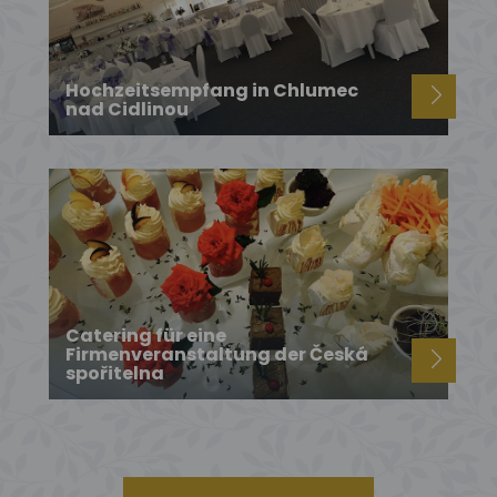
Hochzeitsempfang in Chlumec
nad Cidlinou
Catering für eine
Firmenveranstaltung der Česká
spořitelna