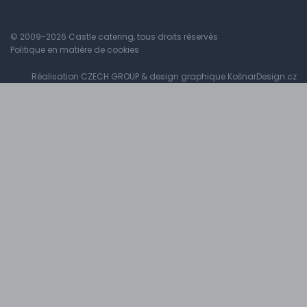
© 2009-2026 Castle catering, tous droits réservés
Politique en matière de cookies
Réalisation
CZECH GROUP
& design graphique
KošnarDesign.cz