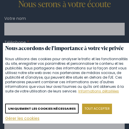
Nous serons à votre écoute
Votre nom
Téléphone
*
Nous accordons de l'importance à votre vie privée
Nous utilisons des cookies pour analyser le trafic et les fonctionnalités
du site, enregistrer vos paramètres et personnaliser le contenu et les
E-mail
*
publicités. Nous partageons des informations sur la façon dont vous
utilisez notre site web avec nos partenaires de médias sociaux, de
publicité et d'analyse, qui peuvent être situés en dehors de l'UE. Ces
partenaires peuvent combiner ces informations avec d'autres
informations que vous leur avez fournies ou qu'ils ont obtenues à la
Message
*
suite de votre utilisation de leurs services.
Informations détaillées
UNIQUEMENT LES COOKIES NÉCESSAIRES
TOUT ACCEPTER
Gérer les cookies