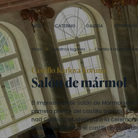
INICIO
CATERING
GALERÍA
REFERENCIA
Inicio
Nuestros lugares
Castillo Koruna de K
Castillo Karlova Koruna
Salón de mármol
El impresionante Salón de Mármol redon
primera planta del castillo barroco Ka
nad Cidlinou, es ideal para la ceremoni
boda. Tendrá todo el castillo exclusiv
gran día.