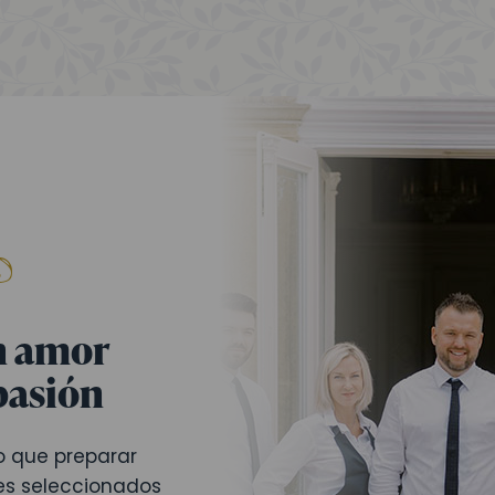
n amor
pasión
 que preparar
tes seleccionados