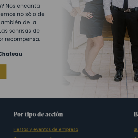
dos? Nos encanta
cemos no sólo de
 también de la
Las sonrisas de
or recompensa.
 Chateau
Por tipo de acción
B
Fiestas y eventos de empresa
S