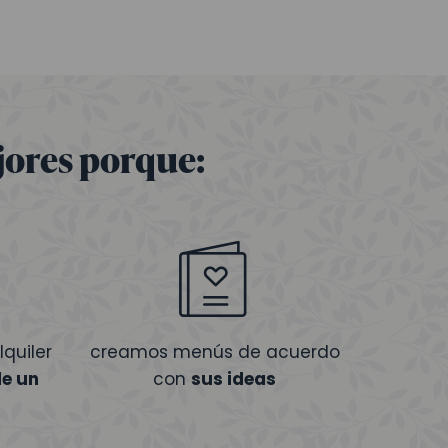
jores porque:
quiler
creamos menús de acuerdo
de un
con
sus ideas