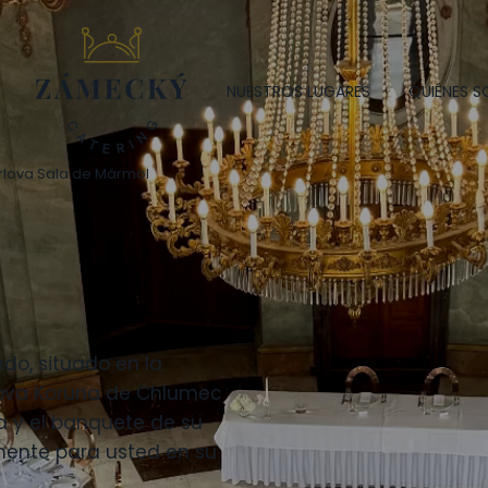
NUESTROS LUGARES
QUIÉNES 
arlova Sala de Mármol
do, situado en la
rlova Koruna de Chlumec
a y el banquete de su
amente para usted en su