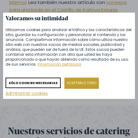
Mármol
. Lea también nuestro artículo con
consejos
para una boda en el Castillo de Karlova Koruna
.
Valoramos su intimidad
Utilizamos cookies para analizar el tráfico y las características del
Pregúntanos lo que quieras
sitio, guardar su configuración y personalizar el contenido y los
anuncios. Compartimos información sobre cómo utiliza nuestro
sitio web con nuestros socios de medios sociales, publicidad y
Jan Pošík
análisis, que pueden ser de fuera de la UE. Estos socios pueden
combinar esta información con otra que usted les haya
proporcionado o que hayan obtenido como resultado de su uso
+420 601 301 601
de sus servicios.
Información detallada
info@zamecky-catering.cz
SÓLO COOKIES NECESARIAS
ACEPTARLO TODO
Administrar cookies
Nuestros servicios de catering