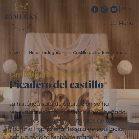
Menu
Inicio
Nuestros lugares
Castillo de Karlova Koruna
Castillo Karlova Koruna
Picadero del castillo
La histórica sala de equitación se ha
renovado recientemente y se ha diseñado
para actos sociales y culturales de todo
tipo. Una impresionante sala de equitación
con un macizo techo de madera. La