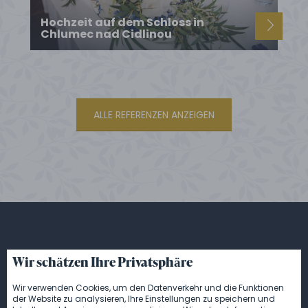
Hochzeit auf dem Schloss in
Chlumec nad Cidlinou
ALLE REFERENZEN ANZEIGEN
Stellen Sie uns jede Frage oder
Wir schätzen Ihre Privatsphäre
fragen Sie direkt nach Catering.
Wir verwenden Cookies, um den Datenverkehr und die Funktionen
Wir kümmern uns gerne um Sie
der Website zu analysieren, Ihre Einstellungen zu speichern und