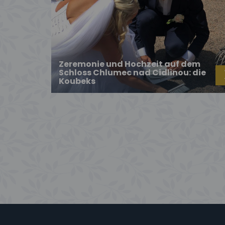
Zeremonie und Hochzeit auf dem
Schloss Chlumec nad Cidlinou: die
Koubeks