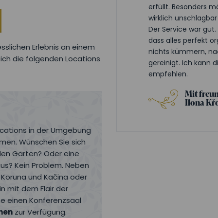
erfüllt. Besonders m
wirklich unschlagba
Der Service war gu
dass alles perfekt o
slichen Erlebnis an einem
nichts kümmern, nac
ich die folgenden Locations
gereinigt. Ich kann 
empfehlen.
Mit freu
Ilona Kř
Locations in der Umgebung
men. Wünschen Sie sich
den Gärten? Oder eine
us? Kein Problem. Neben
a Koruna und Kačina oder
n mit dem Flair der
rne einen Konferenzsaal
nen
zur Verfügung.