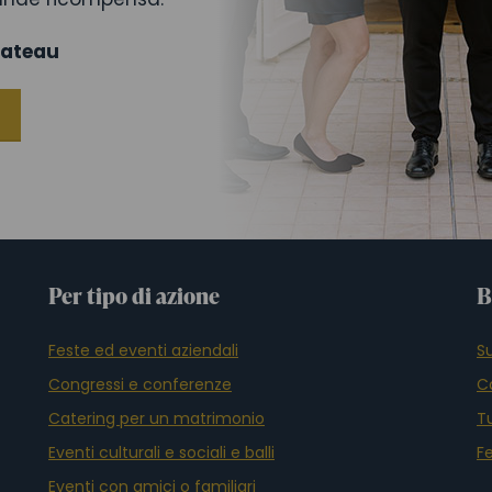
hateau
Per tipo di azione
B
Feste ed eventi aziendali
S
Congressi e conferenze
Co
Catering per un matrimonio
Tu
Eventi culturali e sociali e balli
F
Eventi con amici o familiari