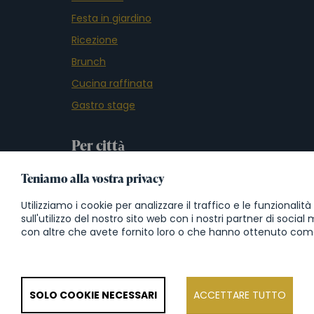
Festa in giardino
Ricezione
Brunch
Cucina raffinata
Gastro stage
Per città
Teniamo alla vostra privacy
Catering Praga
Catering Hradec Kralove
Utilizziamo i cookie per analizzare il traffico e le funzionali
sull'utilizzo del nostro sito web con i nostri partner di soci
Catering Pardubice
con altre che avete fornito loro o che hanno ottenuto come ri
Catering Kutná Hora
Catering Colonia
SOLO COOKIE NECESSARI
ACCETTARE TUTTO