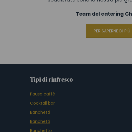
Team del catering C
PER SAPERNE DI PIÙ
Tipi di rinfresco
Pausa caffè
Cocktail bar
Banchetti
Banchetti
Banchetto