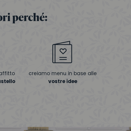
ori perché:
ffitto
creiamo menu in base alle
astello
vostre idee