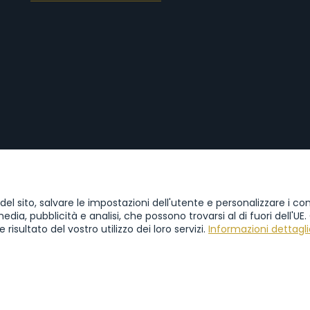
Catering Jičín
Cat
Catering Chrudim
Ris
tà del sito, salvare le impostazioni dell'utente e personalizzare i 
al media, pubblicità e analisi, che possono trovarsi al di fuori de
Catering Čáslav
Cat
sultato del vostro utilizzo dei loro servizi.
Informazioni dettagl
Catering Poděbrady
Ris
Ristorazione Mlada Boleslav
Cat