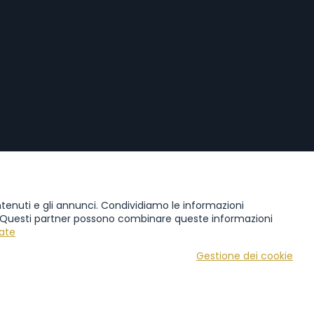
ering Nymburk
torazione Nový Bydžov
contenuti e gli annunci. Condividiamo le informazioni
ll'UE. Questi partner possono combinare queste informazioni
ering Přelouč
iate
torazione Hrádek u Nechanic
Gestione dei cookie
ering Dobřenice