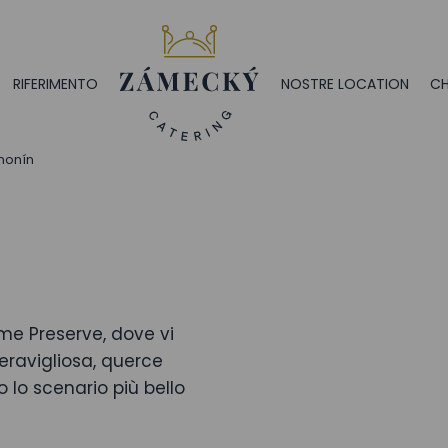
RIFERIMENTO
NOSTRE LOCATION
CH
monín
me Preserve, dove vi
eravigliosa, querce
lo scenario più bello