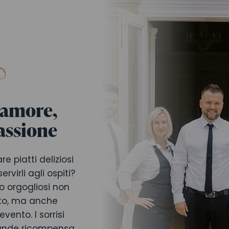
 amore,
assione
e piatti deliziosi
rvirli agli ospiti?
o orgogliosi non
etto, ma anche
vento. I sorrisi
rande ricompensa.