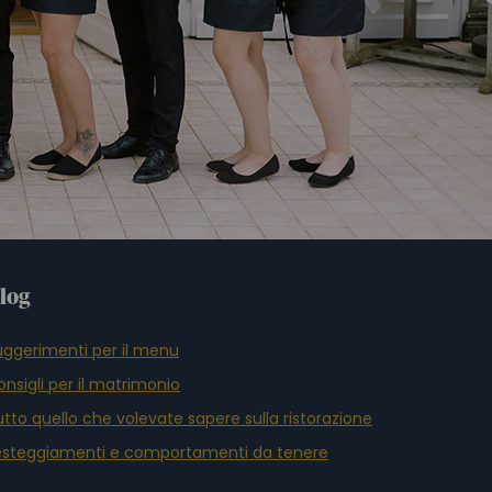
log
uggerimenti per il menu
nsigli per il matrimonio
tto quello che volevate sapere sulla ristorazione
esteggiamenti e comportamenti da tenere