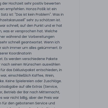
g der Hochzeit sehr positiv bewerten
en empfehlen. Honza Pošík ist ein
 Satz ist: "Das ist kein Problem". Was in
eitskarussell" sehr zu schätzen ist.
ar schnell, auf den Punkt und er hat
n, was er versprochen hat. Welche
mer während der Vorbereitungen
 sehr schnell geantwortet. Wenn ich
 er sich immer um alles gekümmert. Er
serer Koordinatorin
. Es werden verschiedene Pakete
er nach seinen Wünschen auswählen
für das Exklusivpaket entschieden, in
war, einschließlich Kaffee, Wein,
e. Keine Spielereien oder Zuschläge.
otsabgabe auf alle Extras (Service,
r, Betrieb der Bar nach Mitternacht,
es war nicht billig, aber der Preis war
 für den gebotenen Service und