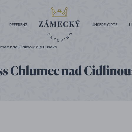
REFERENZ
UNSERE ORTE
Ü
umec nad Cidlinou: die Duseks
ss Chlumec nad Cidlinou