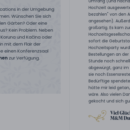
Umfang (und nachde
Hochzeit ausgewerte
Locations in der Umgebung
bezahlen" von den A
men. Wünschen Sie sich
angesehen). Außerd
den Gärten? Oder eine
großartig. Es kam zu
us? Kein Problem. Neben
Hochzeitsgesellscha
a Koruna und Kačina oder
sofort die Geburtst
n mit dem Flair der
Hochzeitsparty wurd
rne einen Konferenzsaal
Bestellungen an der
nen
zur Verfügung.
Stunde noch schnell
abgewürgt, ganz im 
sie noch Essensrest
Bedürftige spendeten
hätte mir leid get
wäre. Also vielen D
gekocht und sich g
Viel Glück
M&M Du