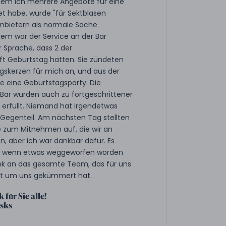
m ich mehrere Angebote für eine
t habe, wurde "für Sektblasen
nbietern als normale Sache
em war der Service an der Bar
r Sprache, dass 2 der
ft Geburtstag hatten. Sie zündeten
agskerzen für mich an, und aus der
e eine Geburtstagsparty. Die
 Bar wurden auch zu fortgeschrittener
 erfüllt. Niemand hat irgendetwas
Gegenteil. Am nächsten Tag stellten
e zum Mitnehmen auf, die wir an
, aber ich war dankbar dafür. Es
an, wenn etwas weggeworfen worden
ank an das gesamte Team, das für uns
ut um uns gekümmert hat.
 für Sie alle!
sks