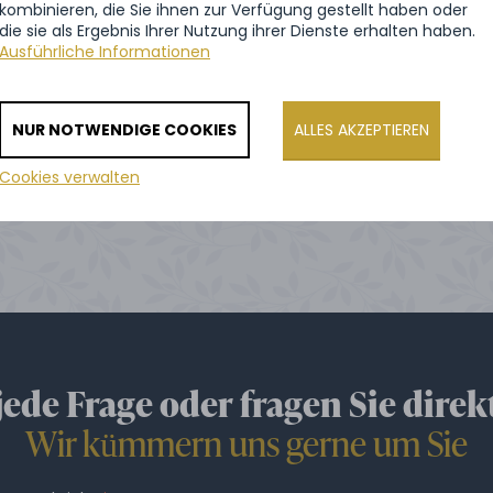
kombinieren, die Sie ihnen zur Verfügung gestellt haben oder
Hochzeitsfeier in Chlumec nad
die sie als Ergebnis Ihrer Nutzung ihrer Dienste erhalten haben.
Cidlinou: Herr und Frau Růžička
Ausführliche Informationen
NUR NOTWENDIGE COOKIES
ALLES AKZEPTIEREN
ALLE REFERENZEN ANZEIGEN
Cookies verwalten
 jede Frage oder fragen Sie direk
Wir kümmern uns gerne um Sie