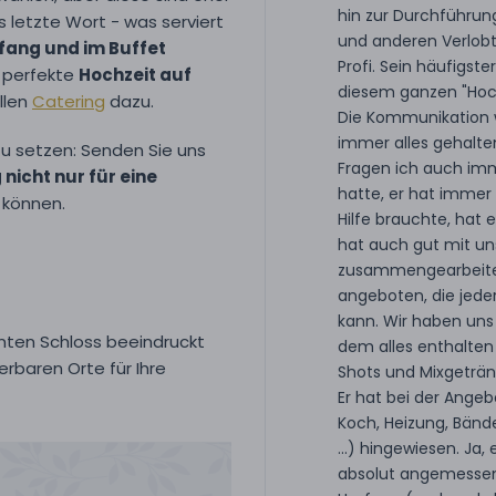
hin zur Durchführun
 letzte Wort - was serviert
und anderen Verlobt
ang und im Buffet
Profi. Sein häufigster
e perfekte
Hochzeit auf
diesem ganzen "Hochz
llen
Catering
dazu.
Die Kommunikation w
immer alles gehalte
 zu setzen: Senden Sie uns
Fragen ich auch im
 nicht nur für eine
hatte, er hat immer
 können.
Hilfe brauchte, hat
hat auch gut mit un
zusammengearbeitet
angeboten, die jed
kann. Wir haben uns 
nten Schloss beeindruckt
dem alles enthalten 
rbaren Orte für Ihre
Shots und Mixgetränk
Er hat bei der Angeb
Koch, Heizung, Bände
...) hingewiesen. Ja, 
absolut angemessen