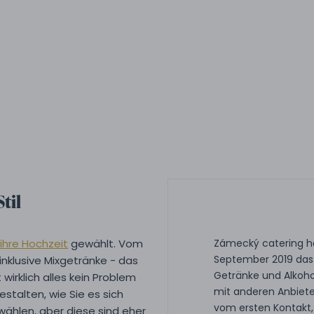
til
 ihre Hochzeit
gewählt. Vom
Zámecký catering ha
September 2019 das 
inklusive Mixgetränke - das
Getränke und Alkoho
wirklich alles kein Problem
mit anderen Anbiet
estalten, wie Sie es sich
vom ersten Kontakt,
ählen, aber diese sind eher