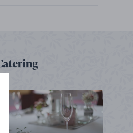
Catering
e
n