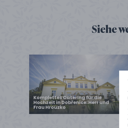
Siehe w
Komplettes Catering für die
Hochzeit in Dobřenice: Herr und
Frau Hrouzko