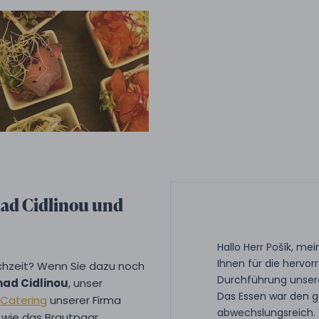
nad Cidlinou und
Hallo Herr Pošík, m
Ihnen für die hervo
ochzeit? Wenn Sie dazu noch
Durchführung unsere
nad Cidlinou
, unser
Das Essen war den g
-Catering
unserer Firma
abwechslungsreich. 
 wie das Brautpaar