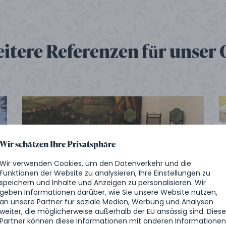
eitere Referenzen für unser 
Wir schätzen Ihre Privatsphäre
Wir verwenden Cookies, um den Datenverkehr und die
Funktionen der Website zu analysieren, Ihre Einstellungen zu
Hochzeit auf dem Schloss: die
speichern und Inhalte und Anzeigen zu personalisieren. Wir
Prager Familie
geben Informationen darüber, wie Sie unsere Website nutzen,
an unsere Partner für soziale Medien, Werbung und Analysen
weiter, die möglicherweise außerhalb der EU ansässig sind. Dies
Partner können diese Informationen mit anderen Informatione