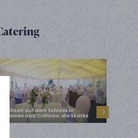
Catering
Hochzeit auf dem Schloss in
Chlumec nad Cidlinou: die Skarks
e
n