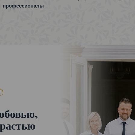
профессионалы
юбовью,
трастью