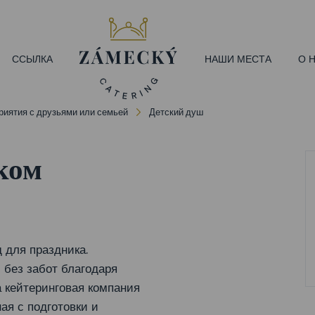
ССЫЛКА
НАШИ МЕСТА
О 
иятия с друзьями или семьей
Детский душ
ком
 для праздника.
 без забот благодаря
 кейтеринговая компания
ая с подготовки и