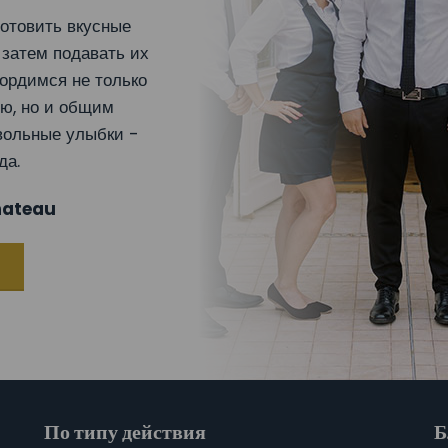
готовить вкусные
 затем подавать их
ордимся не только
ню, но и общим
вольные улыбки -
да.
hateau
По типу действия
Б