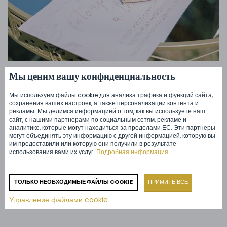
Мы ценим вашу конфиденциальность
Советы для свадьбы
25. 08. 2023
Советы по проведению свадебных
Мы используем файлы cookie для анализа трафика и функций сайта,
игр - или как развлечь гостей на
сохранения ваших настроек, а также персонализации контента и
рекламы. Мы делимся информацией о том, как вы используете наш
свадьбе
сайт, с нашими партнерами по социальным сетям, рекламе и
аналитике, которые могут находиться за пределами ЕС. Эти партнеры
могут объединять эту информацию с другой информацией, которую вы
Ищете оригинальные способы оживить свадебное торжество?
им предоставили или которую они получили в результате
использования вами их услуг.
Подробная информация
Наши советы по проведению свадебных игр помогут вам
создать незабываемые и радостные моменты для вас и ваших
близких. Веселье для всех возрастов!
ТОЛЬКО НЕОБХОДИМЫЕ ФАЙЛЫ COOKIE
ПРИМИТЕ ВСЕ
Управление файлами cookie