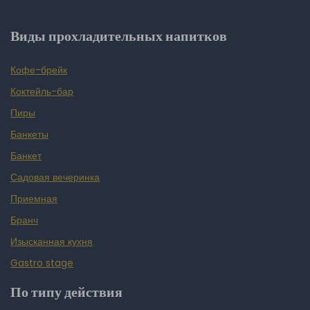
Виды прохладительных напитков
Кофе-брейк
Коктейль-бар
Пиры
Банкеты
Банкет
Садовая вечеринка
Приемная
Бранч
Изысканная кухня
Gastro stage
По типу действия