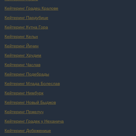
Кейтеринг Градец Кралове
Кейтеринг Пардубице
Кейтеринг Кутна Гора
Кейтеринг Кельн
Кейтеринг Йичин
Кейтеринг Хрудим
Кейтеринг Часлав
Кейтеринг Подебрады
Кейтеринг Млада Болеслав
Кейтеринг Нимбурк
Кейтеринг Новый Быджов
Кейтеринг Пржелуч
Кейтеринг Градек у Неханича
Кейтеринг Добрженице