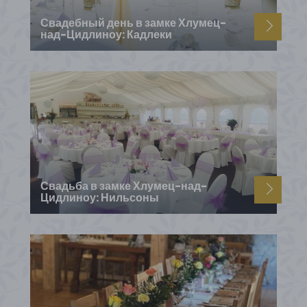
Свадебный день в замке Хлумец-
над-Цидлиноу: Кадлеки
Свадьба в замке Хлумец-над-
Цидлиноу: Нильсоны