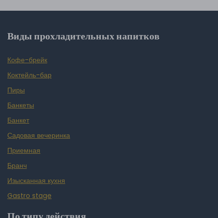
Виды прохладительных напитков
Кофе-брейк
Коктейль-бар
Пиры
Банкеты
Банкет
Садовая вечеринка
Приемная
Бранч
Изысканная кухня
Gastro stage
По типу действия