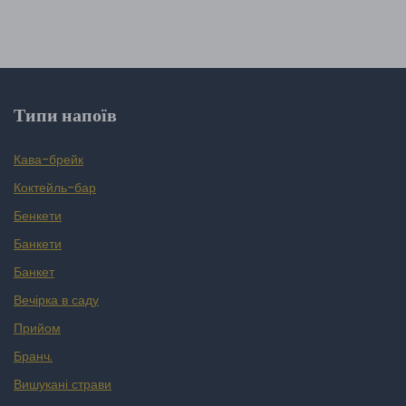
Типи напоїв
Кава-брейк
Коктейль-бар
Бенкети
Банкети
Банкет
Вечірка в саду
Прийом
Бранч.
Вишукані страви