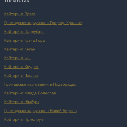
Кейтеринг Прага
Громадське харчування Градець Кралове
Кейтеринг Пардубіце
Кейтеринг Кутна Гора
Кейтеринг Кельн
Кейтеринг Їчін
Кейтеринг Хрудим
Кейтеринг Часлав
Громадське харчування в Подебрадах
Кейтеринг Млада Болеслав
Кейтеринг Німбурк
Громадське харчування Новий Биджов
Кейтеринг Пржелоуч