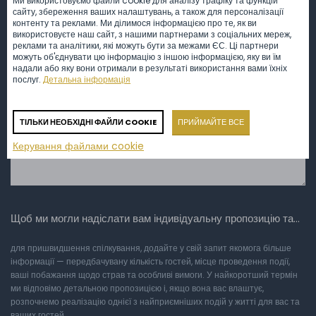
Ми використовуємо файли cookie для аналізу трафіку та функцій
сайту, збереження ваших налаштувань, а також для персоналізації
контенту та реклами. Ми ділимося інформацією про те, як ви
Повідомлення
*
використовуєте наш сайт, з нашими партнерами з соціальних мереж,
реклами та аналітики, які можуть бути за межами ЄС. Ці партнери
можуть об'єднувати цю інформацію з іншою інформацією, яку ви їм
надали або яку вони отримали в результаті використання вами їхніх
послуг.
Детальна інформація
ТІЛЬКИ НЕОБХІДНІ ФАЙЛИ COOKIE
ПРИЙМАЙТЕ ВСЕ
Керування файлами cookie
Щоб ми могли надіслати вам індивідуальну пропозицію та…
для пришвидшення спілкування, додайте у свій запит якомога більше
інформації — передбачувану кількість гостей, місце проведення події,
ваші побажання щодо страв та особливі вимоги. У найкоротший термін
ми відповімо детальною пропозицією і, якщо вона вас влаштує,
розпочнемо реалізацію однієї з найприємніших подій у житті для вас та
ваших гостей.