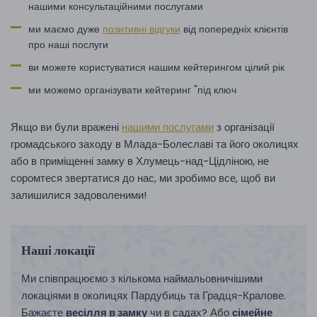
нашими консультаційними послугами
ми маємо дуже
позитивні відгуки
від попередніх клієнтів
про наші послуги
ви можете користуватися нашим кейтерингом цілий рік
ми можемо організувати кейтеринг "під ключ
Якщо ви були вражені
нашими послугами
з організації
громадського заходу в Млада-Болеславі та його околицях
або в приміщенні замку в Хлумець-над-Цідліною, не
соромтеся звертатися до нас, ми зробимо все, щоб ви
залишилися задоволеними!
Наші локації
Ми співпрацюємо з кількома наймальовничішими
локаціями в околицях Пардубиць та Градця-Кралове.
Бажаєте
весілля в замку
чи в садах? Або
сімейне