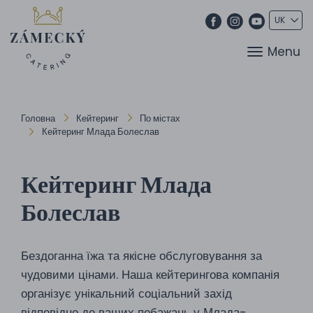
Menu
Головна
Кейтеринг
По містах
Кейтеринг Млада Болеслав
Кейтеринг Млада
Болеслав
Бездоганна їжа та якісне обслуговування за
чудовими цінами. Наша кейтерингова компанія
організує унікальний соціальний захід
відповідно до ваших побажань у Млада-