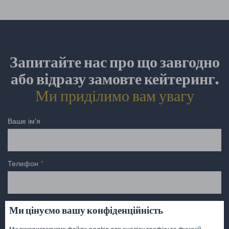
Запитайте нас про що завгодно
або відразу замовте кейтеринг.
Ми приділимо вам увагу
Ваше ім’я
Телефон
*
E-mail
*
Ми цінуємо вашу конфіденційність